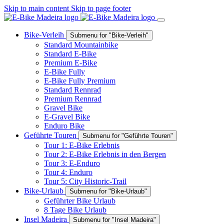
Skip to main content
Skip to page footer
Bike-Verleih
Submenu for "Bike-Verleih"
Standard Mountainbike
Standard E-Bike
Premium E-Bike
E-Bike Fully
E-Bike Fully Premium
Standard Rennrad
Premium Rennrad
Gravel Bike
E-Gravel Bike
Enduro Bike
Geführte Touren
Submenu for "Geführte Touren"
Tour 1: E-Bike Erlebnis
Tour 2: E-Bike Erlebnis in den Bergen
Tour 3: E-Enduro
Tour 4: Enduro
Tour 5: City Historic-Trail
Bike-Urlaub
Submenu for "Bike-Urlaub"
Geführter Bike Urlaub
8 Tage Bike Urlaub
Insel Madeira
Submenu for "Insel Madeira"