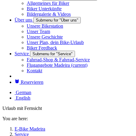
Allgemeines für Biker
Biker Unterkünfte
Bildergalerie & Videos
Über uns
Submenu for "Über uns"
Unsere Bikestation
Unser Team
Unsere Geschichte
Unser Plan, dein Bike-Urlaub
Biker Feedback
Service
Submenu for "Service"
Fahrrad-Shop & Fahrrad-Service
Flugangebote Madeira
(current)
Kontakt
Reservieren
German
English
Urlaub mit Fernsicht
You are here:
E-Bike Madeira
Service