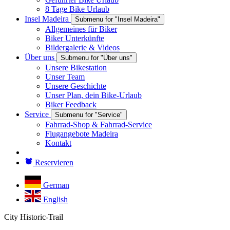
8 Tage Bike Urlaub
Insel Madeira
Submenu for "Insel Madeira"
Allgemeines für Biker
Biker Unterkünfte
Bildergalerie & Videos
Über uns
Submenu for "Über uns"
Unsere Bikestation
Unser Team
Unsere Geschichte
Unser Plan, dein Bike-Urlaub
Biker Feedback
Service
Submenu for "Service"
Fahrrad-Shop & Fahrrad-Service
Flugangebote Madeira
Kontakt
Reservieren
German
English
City Historic-Trail