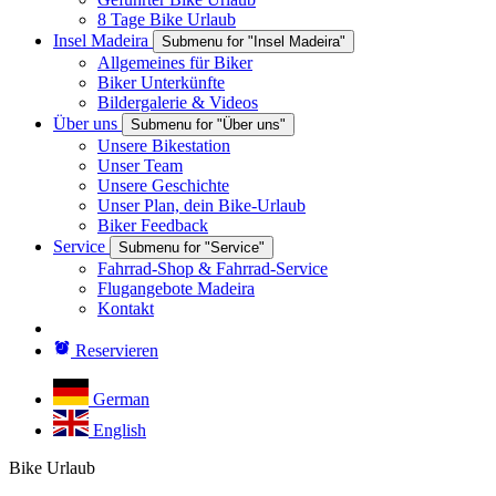
8 Tage Bike Urlaub
Insel Madeira
Submenu for "Insel Madeira"
Allgemeines für Biker
Biker Unterkünfte
Bildergalerie & Videos
Über uns
Submenu for "Über uns"
Unsere Bikestation
Unser Team
Unsere Geschichte
Unser Plan, dein Bike-Urlaub
Biker Feedback
Service
Submenu for "Service"
Fahrrad-Shop & Fahrrad-Service
Flugangebote Madeira
Kontakt
Reservieren
German
English
Bike Urlaub